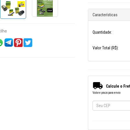
Características
ilhe
Quantidade:
Valor Total (R$):

Calcule o Fre
Valor e prazo para envio