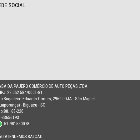
EDE SOCIAL
ASA DA PAJERO COMÉRCIO DE AUTO PEÇAS LTDA
PJ: 22.052.584/0001-81
a Brigadeiro Eduardo Gomes, 2969 LOJA - São Miguel
uaporanga) - Biguaçu - SC
p:88.168-220
8-33656193
51-981550078
ÃO ATENDEMOS BALCÃO