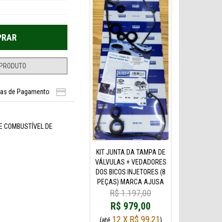

as de Pagamento
DE COMBUSTÍVEL DE
KIT JUNTA DA TAMPA DE
VÁLVULAS + VEDADORES
DOS BICOS INJETORES (8
PEÇAS) MARCA AJUSA
R$ 1.197,00
R$ 979,00
12 X R$ 99,21
(até
)