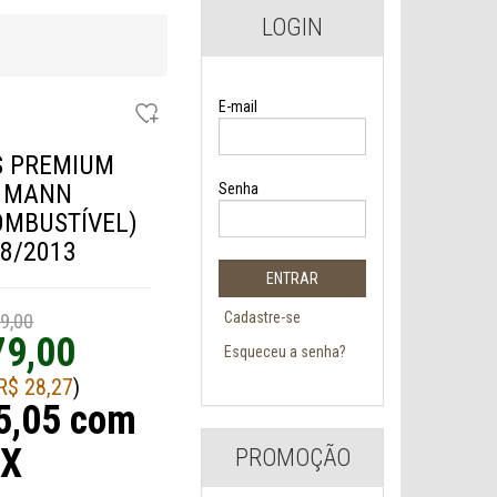
LOGIN
E-mail
OS PREMIUM
 MANN
Senha
OMBUSTÍVEL)
08/2013
Cadastre-se
9,00
79,00
Esqueceu a senha?
R$ 28,27
)
5,05 com
IX
PROMOÇÃO