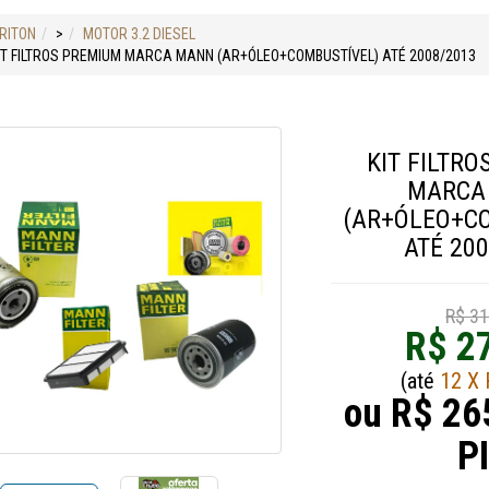
TRITON
>
MOTOR 3.2 DIESEL
IT FILTROS PREMIUM MARCA MANN (AR+ÓLEO+COMBUSTÍVEL) ATÉ 2008/2013
KIT FILTR
MARCA
(AR+ÓLEO+C
ATÉ 20
R$ 31
R$ 2
(até
12 X 
ou R$ 26
P