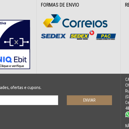
FORMAS DE ENVIO
R
C
CN
des, ofertas e cupons.
Ru
(G
Ce
4
N