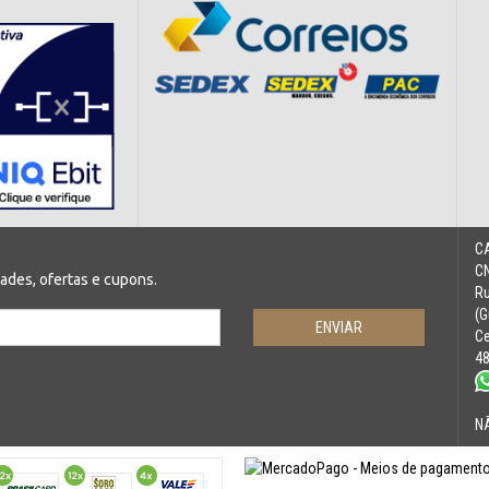
C
CN
des, ofertas e cupons.
Ru
(G
Ce
4
N