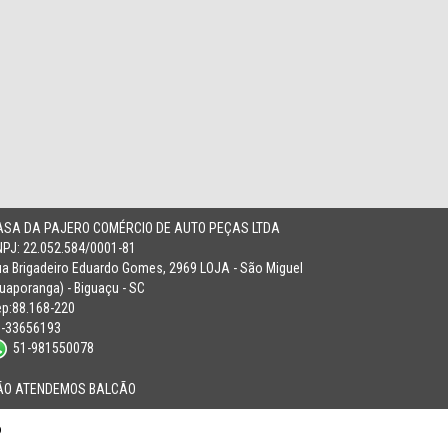
ASA DA PAJERO COMÉRCIO DE AUTO PEÇAS LTDA
PJ: 22.052.584/0001-81
a Brigadeiro Eduardo Gomes, 2969 LOJA - São Miguel
uaporanga) - Biguaçu - SC
p:88.168-220
8-33656193
51-981550078
ÃO ATENDEMOS BALCÃO